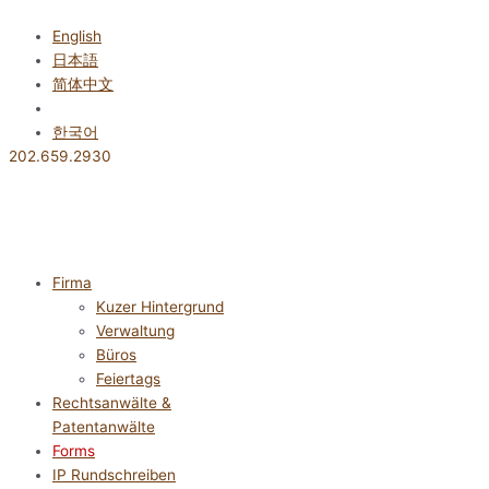
Zum
Inhalt
English
springen
日本語
简体中文
Deutsch
한국어
202.659.2930
Firma
Kuzer Hintergrund
Verwaltung
Büros
Feiertags
Rechtsanwälte &
Patentanwälte
Forms
IP Rundschreiben